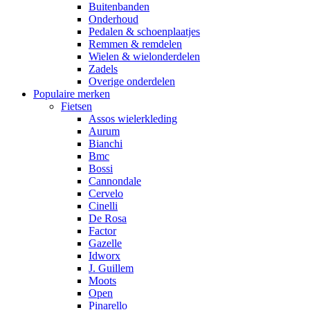
Buitenbanden
Onderhoud
Pedalen & schoenplaatjes
Remmen & remdelen
Wielen & wielonderdelen
Zadels
Overige onderdelen
Populaire merken
Fietsen
Assos wielerkleding
Aurum
Bianchi
Bmc
Bossi
Cannondale
Cervelo
Cinelli
De Rosa
Factor
Gazelle
Idworx
J. Guillem
Moots
Open
Pinarello