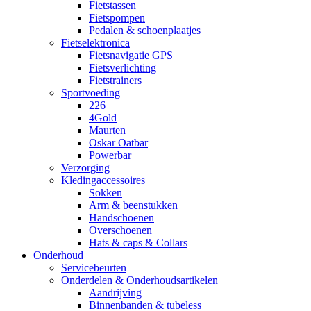
Fietstassen
Fietspompen
Pedalen & schoenplaatjes
Fietselektronica
Fietsnavigatie GPS
Fietsverlichting
Fietstrainers
Sportvoeding
226
4Gold
Maurten
Oskar Oatbar
Powerbar
Verzorging
Kledingaccessoires
Sokken
Arm & beenstukken
Handschoenen
Overschoenen
Hats & caps & Collars
Onderhoud
Servicebeurten
Onderdelen & Onderhoudsartikelen
Aandrijving
Binnenbanden & tubeless