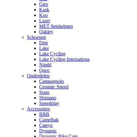
Giro
Kask
Koo
Lazer
MET fietshelmen
Oakley
Schoenen
Dmt
Lake
Lake Cycling
Lake Cycling Internationa
Nimbl
Quoc
Onderdelen
Campagnolo
Ceramic Speed
Sram
Shimano
Speedplay
Accessoires
BBB
Camelbak
Cateye
Dynamic
Dynamic Bike Care