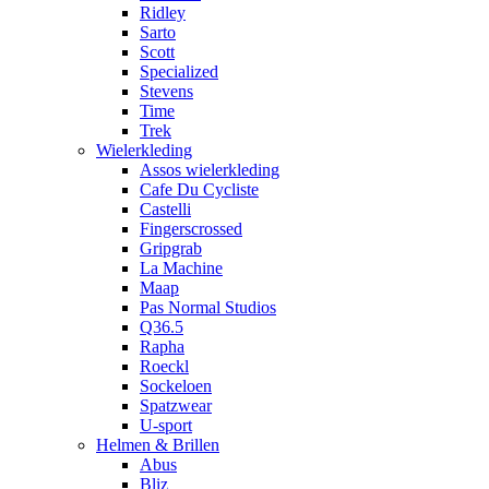
Ridley
Sarto
Scott
Specialized
Stevens
Time
Trek
Wielerkleding
Assos wielerkleding
Cafe Du Cycliste
Castelli
Fingerscrossed
Gripgrab
La Machine
Maap
Pas Normal Studios
Q36.5
Rapha
Roeckl
Sockeloen
Spatzwear
U-sport
Helmen & Brillen
Abus
Bliz