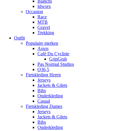
Bianchi
Idworx
Occasion
Race
MTB
Gravel
Trekking
Outfit
Populaire merken
Assos
Café Du Cycliste
GripGrab
Pas Normal Studios
Q36,5
Fietskleding Heren
Jerseys
Jackets & Gilets
Bibs
Onderkleding
Casual
Fietskleding Dames
Jerseys
Jackets & Gilets
Bibs
Onderkleding