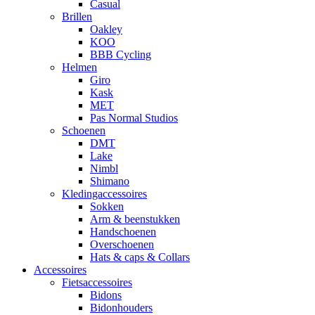
Casual
Brillen
Oakley
KOO
BBB Cycling
Helmen
Giro
Kask
MET
Pas Normal Studios
Schoenen
DMT
Lake
Nimbl
Shimano
Kledingaccessoires
Sokken
Arm & beenstukken
Handschoenen
Overschoenen
Hats & caps & Collars
Accessoires
Fietsaccessoires
Bidons
Bidonhouders