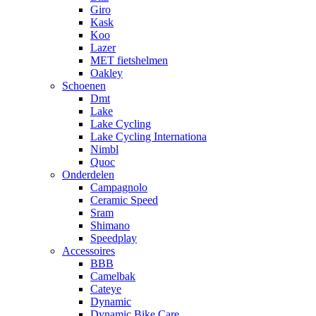
Giro
Kask
Koo
Lazer
MET fietshelmen
Oakley
Schoenen
Dmt
Lake
Lake Cycling
Lake Cycling Internationa
Nimbl
Quoc
Onderdelen
Campagnolo
Ceramic Speed
Sram
Shimano
Speedplay
Accessoires
BBB
Camelbak
Cateye
Dynamic
Dynamic Bike Care