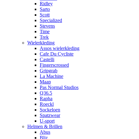
Ridley
Sarto
Scott
Specialized
Stevens
Time
Trek
Wielerkleding
Assos wielerkleding
Cafe Du Cycliste
Castelli
Fingerscrossed
Gripgrab
La Machine
Maap
Pas Normal Studios
Q36.5
Rapha
Roeckl
Sockeloen
Spatzwear
U-sport
Helmen & Brillen
Abus
Bliz