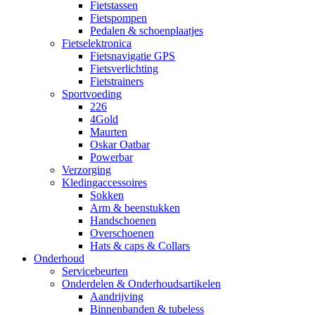
Fietstassen
Fietspompen
Pedalen & schoenplaatjes
Fietselektronica
Fietsnavigatie GPS
Fietsverlichting
Fietstrainers
Sportvoeding
226
4Gold
Maurten
Oskar Oatbar
Powerbar
Verzorging
Kledingaccessoires
Sokken
Arm & beenstukken
Handschoenen
Overschoenen
Hats & caps & Collars
Onderhoud
Servicebeurten
Onderdelen & Onderhoudsartikelen
Aandrijving
Binnenbanden & tubeless