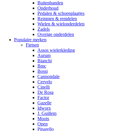
Buitenbanden
Onderhoud
Pedalen & schoenplaatjes
Remmen & remdelen
Wielen & wielonderdelen
Zadels
Overige onderdelen
Populaire merken
Fietsen
Assos wielerkleding
Aurum
Bianchi
Bmc
Bossi
Cannondale
Cervelo
Cinelli
De Rosa
Factor
Gazelle
Idworx
J. Guillem
Moots
Open
Pinarello