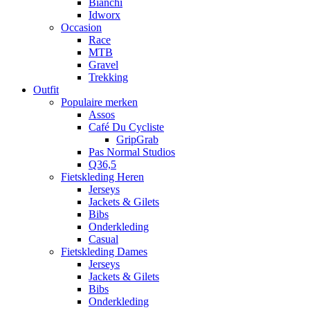
Bianchi
Idworx
Occasion
Race
MTB
Gravel
Trekking
Outfit
Populaire merken
Assos
Café Du Cycliste
GripGrab
Pas Normal Studios
Q36,5
Fietskleding Heren
Jerseys
Jackets & Gilets
Bibs
Onderkleding
Casual
Fietskleding Dames
Jerseys
Jackets & Gilets
Bibs
Onderkleding