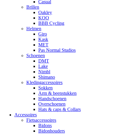
Casual
Brillen
Oakley
KOO
BBB Cycling
Helmen
Giro
Kask
MET
Pas Normal Studios
Schoenen
DMT
Lake
Nimbl
Shimano
Kledingaccessoires
Sokken
Arm & beenstukken
Handschoenen
Overschoenen
Hats & caps & Collars
Accessoires
Fietsaccessoires
Bidons
Bidonhouders