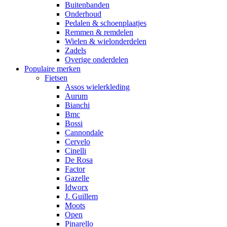
Buitenbanden
Onderhoud
Pedalen & schoenplaatjes
Remmen & remdelen
Wielen & wielonderdelen
Zadels
Overige onderdelen
Populaire merken
Fietsen
Assos wielerkleding
Aurum
Bianchi
Bmc
Bossi
Cannondale
Cervelo
Cinelli
De Rosa
Factor
Gazelle
Idworx
J. Guillem
Moots
Open
Pinarello