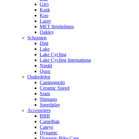
Giro
Kask
Koo
Lazer
MET fietshelmen
Oakley
Schoenen
Dmt
Lake
Lake Cycling
Lake Cycling Internationa
Nimbl
Quoc
Onderdelen
Campagnolo
Ceramic Speed
Sram
Shimano
Speedplay
Accessoires
BBB
Camelbak
Cateye
Dynamic
Dynamic Bike Care