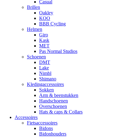
Casual
Brillen
Oakley
KOO
BBB Cycling
Helmen
Giro
Kask
MET
Pas Normal Studios
Schoenen
DMT
Lake
Nimbl
Shimano
Kledingaccessoires
Sokken
Arm & beenstukken
Handschoenen
Overschoenen
Hats & caps & Collars
Accessoires
Fietsaccessoires
Bidons
Bidonhouders