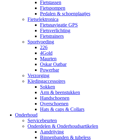
Fietstassen
Fietspompen
Pedalen & schoenplaatjes
Fietselektronica
Fietsnavigatie GPS
Fietsverlichting
Fietstrainers
Sportvoeding
226
4Gold
Maurten
Oskar Oatbar
Powerbar
Verzorging
Kledingaccessoires
Sokken
Arm & beenstukken
Handschoenen
Overschoenen
Hats & caps & Collars
Onderhoud
Servicebeurten
Onderdelen & Onderhoudsartikelen
Aandrijving
Binnenbanden & tubeless