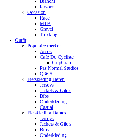
Bianchi
Idworx
Occasion
Race
MTB
Gravel
Trekking
Outfit
Populaire merken
Assos
Café Du Cycliste
GripGrab
Pas Normal Studios
Q36,5
Fietskleding Heren
Jerseys
Jackets & Gilets
Bibs
Onderkleding
Casual
Fietskleding Dames
Jerseys
Jackets & Gilets
Bibs
Onderkleding