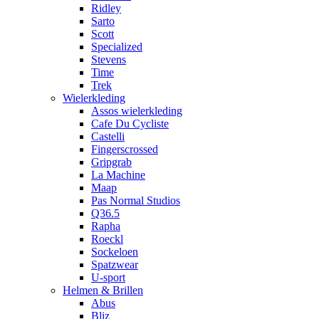
Ridley
Sarto
Scott
Specialized
Stevens
Time
Trek
Wielerkleding
Assos wielerkleding
Cafe Du Cycliste
Castelli
Fingerscrossed
Gripgrab
La Machine
Maap
Pas Normal Studios
Q36.5
Rapha
Roeckl
Sockeloen
Spatzwear
U-sport
Helmen & Brillen
Abus
Bliz