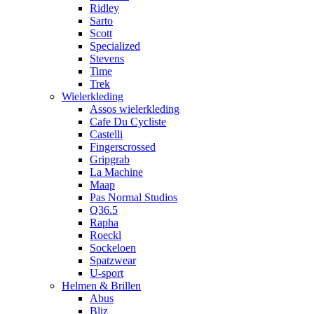
Ridley
Sarto
Scott
Specialized
Stevens
Time
Trek
Wielerkleding
Assos wielerkleding
Cafe Du Cycliste
Castelli
Fingerscrossed
Gripgrab
La Machine
Maap
Pas Normal Studios
Q36.5
Rapha
Roeckl
Sockeloen
Spatzwear
U-sport
Helmen & Brillen
Abus
Bliz