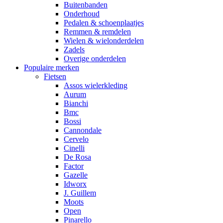
Buitenbanden
Onderhoud
Pedalen & schoenplaatjes
Remmen & remdelen
Wielen & wielonderdelen
Zadels
Overige onderdelen
Populaire merken
Fietsen
Assos wielerkleding
Aurum
Bianchi
Bmc
Bossi
Cannondale
Cervelo
Cinelli
De Rosa
Factor
Gazelle
Idworx
J. Guillem
Moots
Open
Pinarello