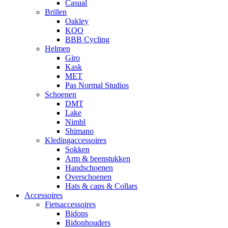
Casual
Brillen
Oakley
KOO
BBB Cycling
Helmen
Giro
Kask
MET
Pas Normal Studios
Schoenen
DMT
Lake
Nimbl
Shimano
Kledingaccessoires
Sokken
Arm & beenstukken
Handschoenen
Overschoenen
Hats & caps & Collars
Accessoires
Fietsaccessoires
Bidons
Bidonhouders