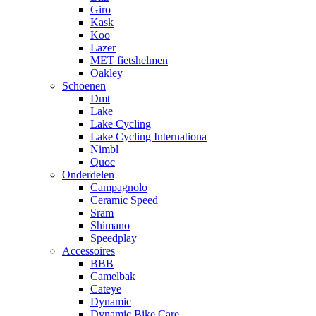
Giro
Kask
Koo
Lazer
MET fietshelmen
Oakley
Schoenen
Dmt
Lake
Lake Cycling
Lake Cycling Internationa
Nimbl
Quoc
Onderdelen
Campagnolo
Ceramic Speed
Sram
Shimano
Speedplay
Accessoires
BBB
Camelbak
Cateye
Dynamic
Dynamic Bike Care