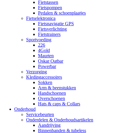
Fietstassen
Fietspompen
Pedalen & schoenplaatjes
Fietselektronica
Fietsnavigatie GPS
Fietsverlichting
Fietstrainers
Sportvoeding
226
4Gold
Maurten
Oskar Oatbar
Powerbar
Verzorging
Kledingaccessoires
Sokken
Arm & beenstukken
Handschoenen
Overschoenen
Hats & caps & Collars
Onderhoud
Servicebeurten
Onderdelen & Onderhoudsartikelen
Aandrijving
Binnenbanden & tubeless