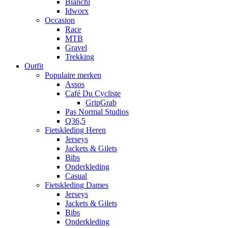
Bianchi
Idworx
Occasion
Race
MTB
Gravel
Trekking
Outfit
Populaire merken
Assos
Café Du Cycliste
GripGrab
Pas Normal Studios
Q36,5
Fietskleding Heren
Jerseys
Jackets & Gilets
Bibs
Onderkleding
Casual
Fietskleding Dames
Jerseys
Jackets & Gilets
Bibs
Onderkleding