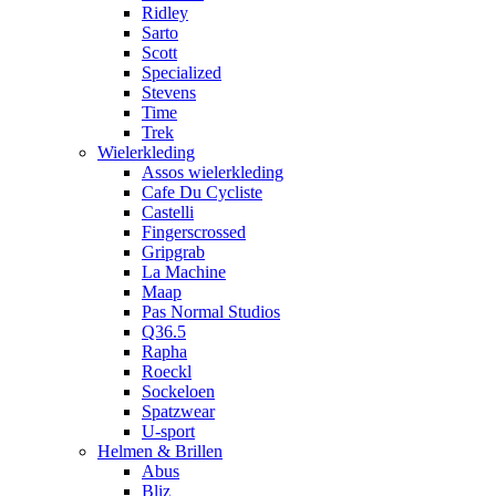
Ridley
Sarto
Scott
Specialized
Stevens
Time
Trek
Wielerkleding
Assos wielerkleding
Cafe Du Cycliste
Castelli
Fingerscrossed
Gripgrab
La Machine
Maap
Pas Normal Studios
Q36.5
Rapha
Roeckl
Sockeloen
Spatzwear
U-sport
Helmen & Brillen
Abus
Bliz