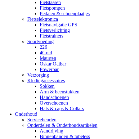
Fietstassen
Fietspompen
Pedalen & schoenplaatjes
Fietselektronica
Fietsnavigatie GPS
Fietsverlichting
Fietstrainers
Sportvoeding
226
4Gold
Maurten
Oskar Oatbar
Powerbar
Verzorging
Kledingaccessoires
Sokken
Arm & beenstukken
Handschoenen
Overschoenen
Hats & caps & Collars
Onderhoud
Servicebeurten
Onderdelen & Onderhoudsartikelen
Aandrijving
Binnenbanden & tubeless