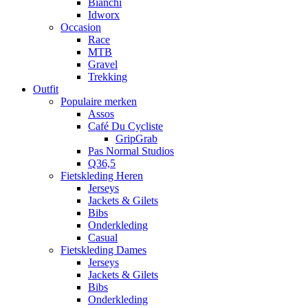
Bianchi
Idworx
Occasion
Race
MTB
Gravel
Trekking
Outfit
Populaire merken
Assos
Café Du Cycliste
GripGrab
Pas Normal Studios
Q36,5
Fietskleding Heren
Jerseys
Jackets & Gilets
Bibs
Onderkleding
Casual
Fietskleding Dames
Jerseys
Jackets & Gilets
Bibs
Onderkleding