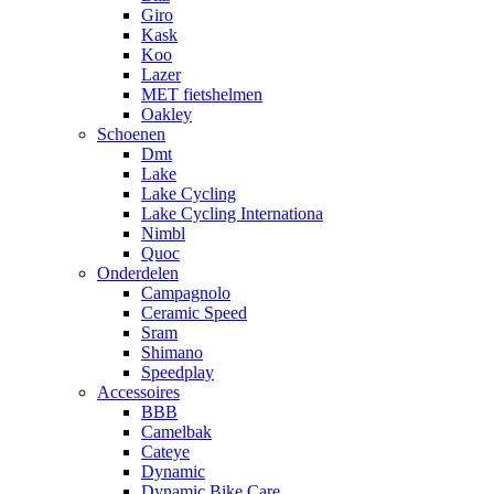
Giro
Kask
Koo
Lazer
MET fietshelmen
Oakley
Schoenen
Dmt
Lake
Lake Cycling
Lake Cycling Internationa
Nimbl
Quoc
Onderdelen
Campagnolo
Ceramic Speed
Sram
Shimano
Speedplay
Accessoires
BBB
Camelbak
Cateye
Dynamic
Dynamic Bike Care