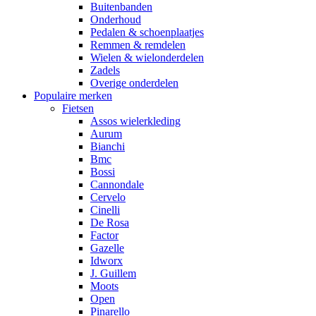
Buitenbanden
Onderhoud
Pedalen & schoenplaatjes
Remmen & remdelen
Wielen & wielonderdelen
Zadels
Overige onderdelen
Populaire merken
Fietsen
Assos wielerkleding
Aurum
Bianchi
Bmc
Bossi
Cannondale
Cervelo
Cinelli
De Rosa
Factor
Gazelle
Idworx
J. Guillem
Moots
Open
Pinarello