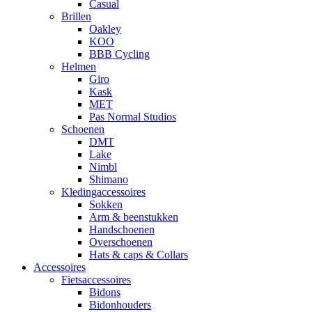
Casual
Brillen
Oakley
KOO
BBB Cycling
Helmen
Giro
Kask
MET
Pas Normal Studios
Schoenen
DMT
Lake
Nimbl
Shimano
Kledingaccessoires
Sokken
Arm & beenstukken
Handschoenen
Overschoenen
Hats & caps & Collars
Accessoires
Fietsaccessoires
Bidons
Bidonhouders