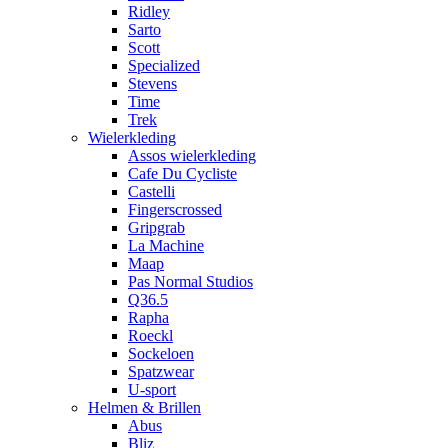
Ridley
Sarto
Scott
Specialized
Stevens
Time
Trek
Wielerkleding
Assos wielerkleding
Cafe Du Cycliste
Castelli
Fingerscrossed
Gripgrab
La Machine
Maap
Pas Normal Studios
Q36.5
Rapha
Roeckl
Sockeloen
Spatzwear
U-sport
Helmen & Brillen
Abus
Bliz