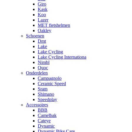
Giro
Kask
Koo
Lazer
MET fietshelmen
Oakley
Schoenen
Dmt
Lake
Lake Cycling
Lake Cycling Internationa
Nimbl
Quoc
Onderdelen
Campagnolo
Ceramic Speed
Sram
Shimano
Speedplay
Accessoires
BBB
Camelbak
Cateye
Dynamic
Dynamic Bike Care