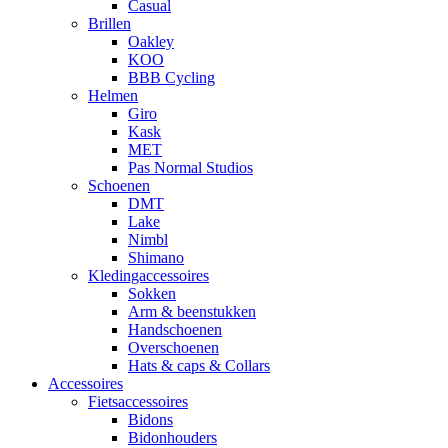
Casual
Brillen
Oakley
KOO
BBB Cycling
Helmen
Giro
Kask
MET
Pas Normal Studios
Schoenen
DMT
Lake
Nimbl
Shimano
Kledingaccessoires
Sokken
Arm & beenstukken
Handschoenen
Overschoenen
Hats & caps & Collars
Accessoires
Fietsaccessoires
Bidons
Bidonhouders