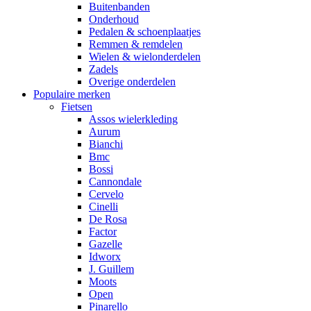
Buitenbanden
Onderhoud
Pedalen & schoenplaatjes
Remmen & remdelen
Wielen & wielonderdelen
Zadels
Overige onderdelen
Populaire merken
Fietsen
Assos wielerkleding
Aurum
Bianchi
Bmc
Bossi
Cannondale
Cervelo
Cinelli
De Rosa
Factor
Gazelle
Idworx
J. Guillem
Moots
Open
Pinarello