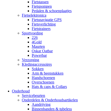
Fietstassen
Fietspompen
Pedalen & schoenplaatjes
Fietselektronica
Fietsnavigatie GPS
Fietsverlichting
Fietstrainers
Sportvoeding
226
4Gold
Maurten
Oskar Oatbar
Powerbar
Verzorging
Kledingaccessoires
Sokken
Arm & beenstukken
Handschoenen
Overschoenen
Hats & caps & Collars
Onderhoud
Servicebeurten
Onderdelen & Onderhoudsartikelen
Aandrijving
Binnenbanden & tubeless