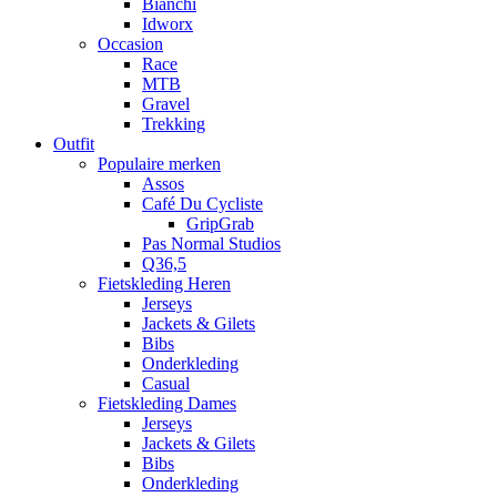
Bianchi
Idworx
Occasion
Race
MTB
Gravel
Trekking
Outfit
Populaire merken
Assos
Café Du Cycliste
GripGrab
Pas Normal Studios
Q36,5
Fietskleding Heren
Jerseys
Jackets & Gilets
Bibs
Onderkleding
Casual
Fietskleding Dames
Jerseys
Jackets & Gilets
Bibs
Onderkleding