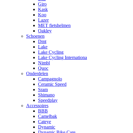
Giro
Kask
Koo
Lazer
MET fietshelmen
Oakley
Schoenen
Dmt
Lake
Lake Cycling
Lake Cycling Internationa
Nimbl
Quoc
Onderdelen
Campagnolo
Ceramic Speed
Sram
Shimano
Speedplay
Accessoires
BBB
Camelbak
Cateye
Dynamic
Dynamic Bike Care