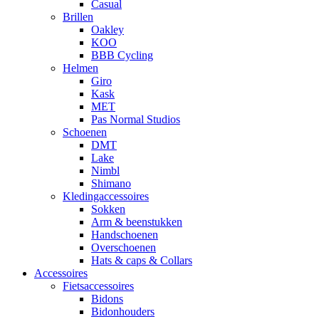
Casual
Brillen
Oakley
KOO
BBB Cycling
Helmen
Giro
Kask
MET
Pas Normal Studios
Schoenen
DMT
Lake
Nimbl
Shimano
Kledingaccessoires
Sokken
Arm & beenstukken
Handschoenen
Overschoenen
Hats & caps & Collars
Accessoires
Fietsaccessoires
Bidons
Bidonhouders