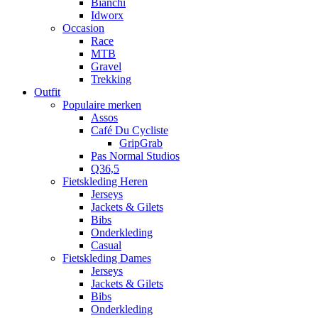
Bianchi
Idworx
Occasion
Race
MTB
Gravel
Trekking
Outfit
Populaire merken
Assos
Café Du Cycliste
GripGrab
Pas Normal Studios
Q36,5
Fietskleding Heren
Jerseys
Jackets & Gilets
Bibs
Onderkleding
Casual
Fietskleding Dames
Jerseys
Jackets & Gilets
Bibs
Onderkleding