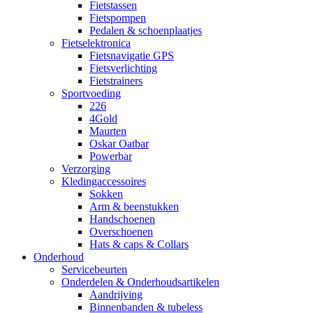
Fietstassen
Fietspompen
Pedalen & schoenplaatjes
Fietselektronica
Fietsnavigatie GPS
Fietsverlichting
Fietstrainers
Sportvoeding
226
4Gold
Maurten
Oskar Oatbar
Powerbar
Verzorging
Kledingaccessoires
Sokken
Arm & beenstukken
Handschoenen
Overschoenen
Hats & caps & Collars
Onderhoud
Servicebeurten
Onderdelen & Onderhoudsartikelen
Aandrijving
Binnenbanden & tubeless