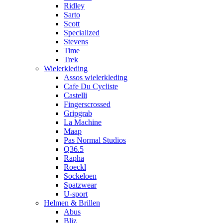
Ridley
Sarto
Scott
Specialized
Stevens
Time
Trek
Wielerkleding
Assos wielerkleding
Cafe Du Cycliste
Castelli
Fingerscrossed
Gripgrab
La Machine
Maap
Pas Normal Studios
Q36.5
Rapha
Roeckl
Sockeloen
Spatzwear
U-sport
Helmen & Brillen
Abus
Bliz