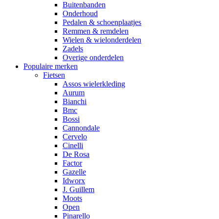
Buitenbanden
Onderhoud
Pedalen & schoenplaatjes
Remmen & remdelen
Wielen & wielonderdelen
Zadels
Overige onderdelen
Populaire merken
Fietsen
Assos wielerkleding
Aurum
Bianchi
Bmc
Bossi
Cannondale
Cervelo
Cinelli
De Rosa
Factor
Gazelle
Idworx
J. Guillem
Moots
Open
Pinarello